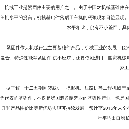
机械工业是紧固件主要的用户之一。由于中国对机械基础件在
主机水平的提高，机械基础件落后于主机的瓶颈现象日益显现。
水平相比，仍有不小差距，具
紧固件作为机械行业主要基础件产品，机械工业的发展，也对
复合、特殊性能等紧固件)供不应求，还要依赖进口。国家机械局
家工
据了解，十二五期间装载机、挖掘机、压路机等工程机械产品保
为代表的基础件，不仅是我国装备制造业的基础性产业，也是国
升和产品性价比等新优势实现可持续发展。预计至2015年末全
年平均出口增长