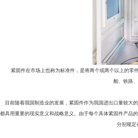
紧固件在市场上也称为标准件，是将两个或两个以上的零件(
舶、铁路、
目前随着我国制造业的发展，紧固件作为我国进出口量较大的
都具用重要的现实意义和战略意义。由于每个具体紧固件产品的
分别规定