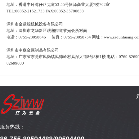
地址
：
香港中环湾仔路克道
53-55
号恒泽商业大厦
7
楼
702
室
TEL:00852-21521733 FAX:00852-35790638
深圳市金镦煌机械设备有限公司
地址
：
深圳市龙华新区观澜街道黎光会所对面
电话
：0755-28058646
传真
：0755-28058754
网址
：www.szdunhuang.c
深圳市申森金属制品有限公司
地址
：
广东省东莞市凤岗镇凤德岭村凤深大道
8
号
8
栋
1
楼
电话
：0769-8269
82699600
服务热线：
86-755-89504488/89504490